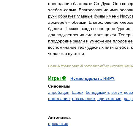
преподания
благодати
Св
.
Духа
.
Оно
сове
хлебом
-
солью
.
Благословение
именослов
руки
образует
главные
буквы
имени
Иисус
архиерей
–
обеими
.
Благословение
хлебо
бдения
.
Прежде
,
когда
всенощное
бдение
для
подкрепления
сил
молящихся
.
Теперь
плодородие
земли
и
умножение
плодов
ее
воспоминание
тех
чудесных
пяти
хлебов
,
человек
в
пустыни
.
Полный
православный
богословский
энциклопедическ
Игры ⚽
Нужно сделать НИР?
Синонимы
:
апробация
,
барех
,
бенедикция
,
вотум дов
пожелание
,
позволение
,
приветствие
,
раз
Антонимы
:
проклятие