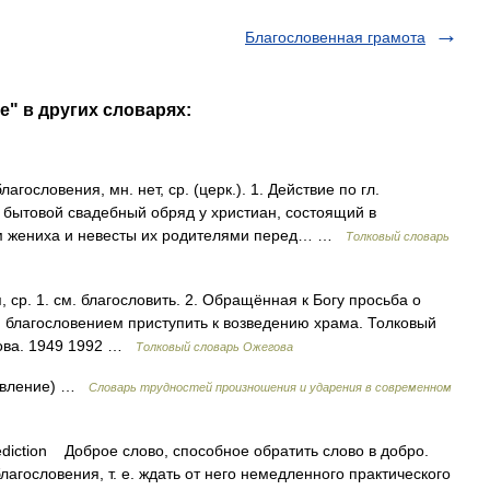
Благословенная грамота
е" в других словарях:
словения, мн. нет, ср. (церк.). 1. Действие по гл.
о бытовой свадебный обряд у христиан, состоящий в
ом жениха и невесты их родителями перед… …
Толковый словарь
р. 1. см. благословить. 2. Обращённая к Богу просьба о
м благословением приступить к возведению храма. Толковый
дова. 1949 1992 …
Толковый словарь Ожегова
ловление) …
Словарь трудностей произношения и ударения в современном
iction Доброе слово, способное обратить слово в добро.
агословения, т. е. ждать от него немедленного практического