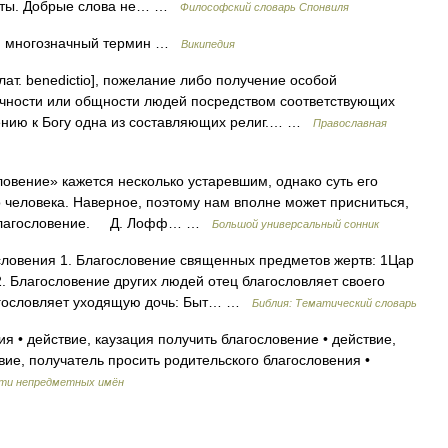
щиты. Добрые слова не… …
Философский словарь Спонвиля
ία) многозначный термин …
Википедия
; лат. benedictio], пожелание либо получение особой
ичности или общности людей посредством соответствующих
шению к Богу одна из составляющих религ.… …
Православная
ение» кажется несколько устаревшим, однако суть его
о человека. Наверное, поэтому нам вполне может присниться,
м благословение. Д. Лофф… …
Большой универсальный сонник
словения 1. Благословение священных предметов жертв: 1Цар
2. Благословение других людей отец благословляет своего
благословляет уходящую дочь: Быт… …
Библия: Тематический словарь
 • действие, каузация получить благословение • действие,
вие, получатель просить родительского благословения •
сти непредметных имён