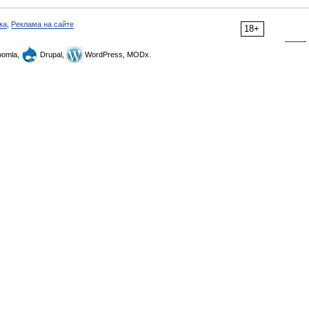
ка
,
Реклама на сайте
18+
omla,
Drupal,
WordPress, MODx.