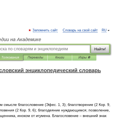
Запомнить сайт
Словарь на свой сайт
RU
едии на Академике
Найти!
Толкования
Переводы
Книги
Игры ⚽
словский энциклопедический словарь
ом
смысле
благословение
(
Эфес
.
1
,
3
);
благотворение
(
2
Кор
.
9
,
словения
(
2
Кор
.
9
,
6
);
благодеяние
нуждающимся
;
позволение
,
ященника
,
иноком
от
игумена
.
Благословение
–
внешний
знак