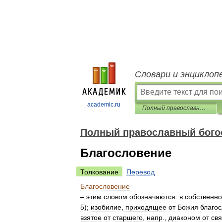
Словари и энциклоп
academic.ru
Полный православный богословский энциклопедический словарь
Полный православный бого
Благословение
Толкование
Перевод
Благословение
–
этим
словом
обозначаются:
в
собственн
5
);
изобилие
,
приходящее
от
Божия
благо
взятое
от
старшего
,
напр
.,
диаконом
от
св