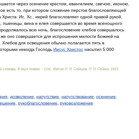
ршается
через
осенение
крестом
,
евангелием
,
свечою
,
иконою
,
ное
есть
то
,
при
котором
сложение
перстов
благословляющей
а
Христа:
Ис
.
Хс
.;
иерей
благословляет
одной
правой
рукой
,
в
,
пшеницы
,
вина
и
елея
совершается
во
время
всенощного
продолжалось
всю
ночь
,
благословение
хлебов
совершалось
же
оно
совершается
для
испрошения
милости
Божией
на
.
Хлебов
для
освещения
обычно
полагается
пять
в
которыми
некогда
Господь
Иисус
Христос
насытил
5
.
000
ий
словарь
.
В
двух
томах
. -
Спб
.
:
Изд
-
во
П
.
П
.
Сойкина
.
П
.
П
.
Сойкин
.
1913
.
ерия
,
дозволение
,
напутствие
,
напутствование
,
осенение
,
решение
,
рукоблагословение
,
руковозложение