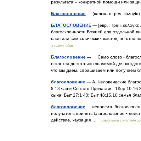
результата – конкретной помощи или за
Благословение
— (калька с греч. εὐλογ
БЛАГОСЛОВЕНИЕ
— [евр. ; греч. εὐλογία
благосклонности Божией для отдельной л
слов или символических жестов; по отно
энциклопедия
Благословение
— Само слово «благослов
остается достаточно значимой для каждог
что мы даем, спрашиваем или получае
благословение
— А. Человеческие благо
9:13 чаши Святого Причастия: 1Кор 10:16 
сына: Быт 27:1 40; Быт 48:15,16 семья 
благословение
— испросить благословения
получатель принять благословение • дейст
действие, каузация …
Глагольной сочетаемо